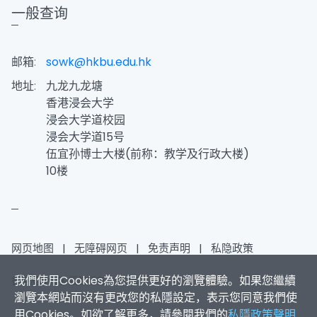
一般查询
邮箱:
sowk@hkbu.edu.hk
地址:
九龙九龙塘
香港浸会大学
浸会大学道校园
浸会大学道15号
伍宜孙博士大楼(前称：教学及行政大楼)
10楼
网页地图
|
无障碍网页
|
免责声明
|
私隐政策
我們使用Cookies為您提供更好的瀏覽體驗。如果您繼續
香港浸会大学 版权所有 © 2025
瀏覽本網站而沒有更改您的私隱設定，表示您同意我們使
用Cookies。如欲了解更多，請參閱我們的
私隱政策聲明